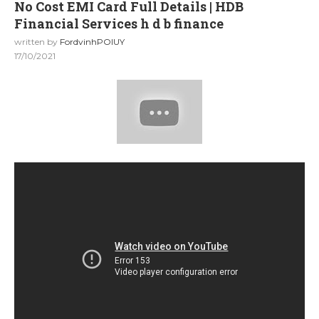
No Cost EMI Card Full Details | HDB
Financial Services h d b finance
written by
FordvinhPOIUY
17/10/2021