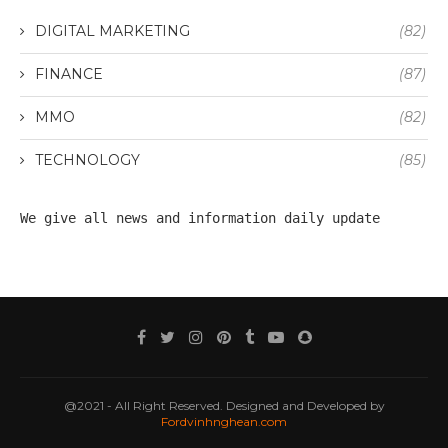
DIGITAL MARKETING
(82)
FINANCE
(87)
MMO
(82)
TECHNOLOGY
(85)
We give all 
news
 and information daily update
@2021 - All Right Reserved. Designed and Developed by
Fordvinhnghean.com