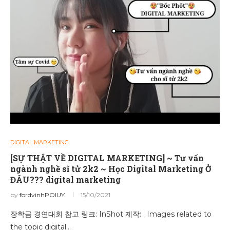
DIGITAL MARKETING
[SỰ THẬT VỀ DIGITAL MARKETING] ~ Tư vấn
ngành nghề sĩ tử 2k2 ~ Học Digital Marketing Ở
ĐÂU??? digital marketing
by
fordvinhPOIUY
15/10/2021
장학금 경연대회 참고 링크: InShot 제작: . Images related to
the topic digital…