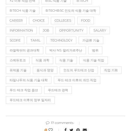
+2 이후 직업 선택
BSC 식품 기술
BTECH
BTECH 식품 기술
BTECHBSC 인도의 식품 기술 대학
CAREER
CHOICE
COLLEGES
FOOD
INFORMATION
JOB
OPPORTUNITY
SALARY
SCOPE
TAMIL
TECHNOLOGY
가금류 기술
라잘락쉬미 공과대학
박사 NS. 말리가르주난
범위
스메듀토크
식품 과학
식품 기술
식품 기술 직업
유제품 기술
음식과 영양
인도의 푸드테크 산업
직업 기회
타밀나두의 식품 기술 대학
푸드 테크 이후의 개인 직업
푸드 테크 직업 옵션
푸드테크 경력
푸드테크 이후의 정부 일자리
17 comments
0