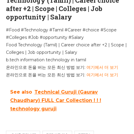
Technology (Tamil) | Career choice
after +2 | Scope | Colleges | Job
opportunity | Salary
#Food #Technology #Tamil #Career #choice #Scope
#Colleges #Job #opportunity #Salary
Food Technology (Tamil) | Career choice after +2 | Scope |
Colleges | Job opportunity | Salary
b.tech information technology in tamil
온라인으로 돈을 버는 모든 최신 방법 보기:
여기에서 더 보기
온라인으로 돈을 버는 모든 최신 방법 보기:
여기에서 더 보기
See also
Technical Guruji (Gaurav
Chaudhary) FULL Car Collection ! ! !
technology guruji