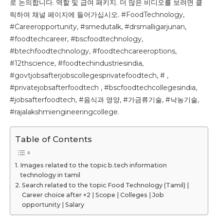
로 논의합니다. 역할 및 급여 패키지. 더 많은 비디오를 보려면 클
릭하여 채널 페이지에 들어가십시오. #FoodTechnology,
#Careeropportunity, #smedutalk, #drsmalligarjunan,
#foodtechcareer, #bscfoodtechnology,
#btechfoodtechnology, #foodtechcareeroptions,
#12thscience, #foodtechindustriesindia,
#govtjobsafterjobscollegesprivatefoodtech, # ,
#privatejobsafterfoodtech , #bscfoodtechcollegesindia,
#jobsafterfoodtech, #음식과 영양, #가금류기술, #낙농기술,
#rajalakshmiengineeringcollege.
Table of Contents
Images related to the topic b.tech information
technology in tamil
Search related to the topic Food Technology (Tamil) |
Career choice after +2 | Scope | Colleges | Job
opportunity | Salary