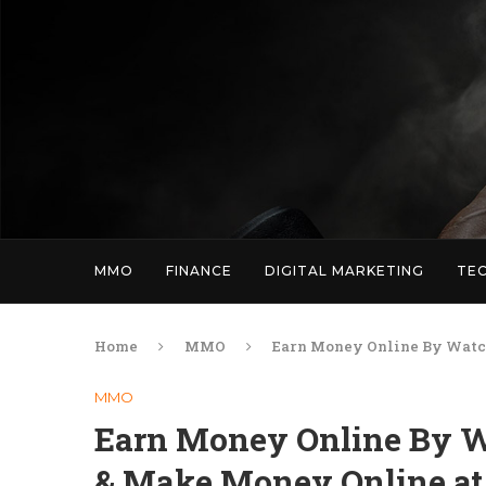
MMO
FINANCE
DIGITAL MARKETING
TE
Home
MMO
Earn Money Online By Watch
MMO
Earn Money Online By W
& Make Money Online at 