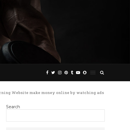
arning Website make money online by watching ads
Search