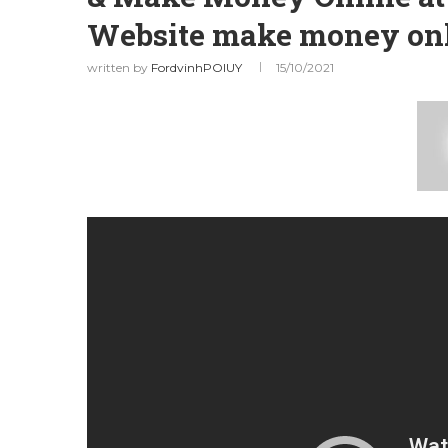
Website make money onl
written by
FordvinhPOIUY
15/10/2021