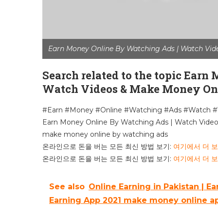
Earn Money Online By Watching Ads | Watch Vid
Search related to the topic Ear
Watch Videos & Make Money Onli
#Earn #Money #Online #Watching #Ads #Watch 
Earn Money Online By Watching Ads | Watch Vide
make money online by watching ads
온라인으로 돈을 버는 모든 최신 방법 보기:
여기에서 더 
온라인으로 돈을 버는 모든 최신 방법 보기:
여기에서 더 
See also
Online Earning in Pakistan | E
Earning App 2021 make money online a