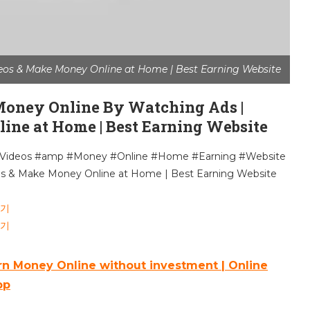
eos & Make Money Online at Home | Best Earning Website
n Money Online By Watching Ads |
ne at Home | Best Earning Website
#Videos #amp #Money #Online #Home #Earning #Website
os & Make Money Online at Home | Best Earning Website
보기
보기
arn Money Online without investment | Online
pp