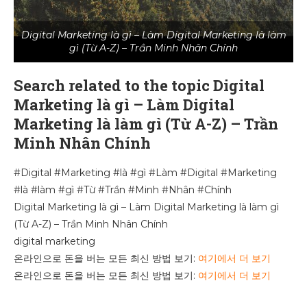
Digital Marketing là gì – Làm Digital Marketing là làm
gì (Từ A-Z) – Trần Minh Nhân Chính
Search related to the topic Digital
Marketing là gì – Làm Digital
Marketing là làm gì (Từ A-Z) – Trần
Minh Nhân Chính
#Digital #Marketing #là #gì #Làm #Digital #Marketing
#là #làm #gì #Từ #Trần #Minh #Nhân #Chính
Digital Marketing là gì – Làm Digital Marketing là làm gì
(Từ A-Z) – Trần Minh Nhân Chính
digital marketing
온라인으로 돈을 버는 모든 최신 방법 보기:
여기에서 더 보기
온라인으로 돈을 버는 모든 최신 방법 보기:
여기에서 더 보기