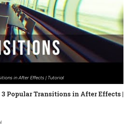
tions in After Effects | Tutorial
 3 Popular Transitions in After Effects |
l