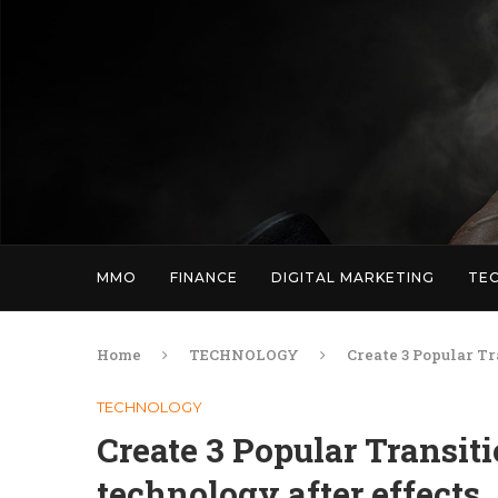
MMO
FINANCE
DIGITAL MARKETING
TE
Home
TECHNOLOGY
Create 3 Popular Tr
TECHNOLOGY
Create 3 Popular Transitio
technology after effects